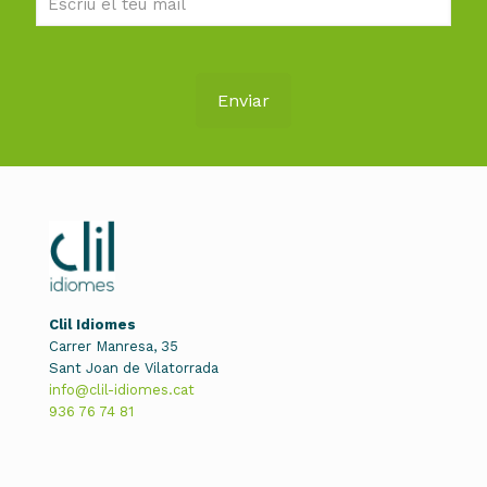
A
l
t
e
r
n
a
t
Clil Idiomes
i
Carrer Manresa, 35
v
Sant Joan de Vilatorrada
e
info@clil-idiomes.cat
:
936 76 74 81