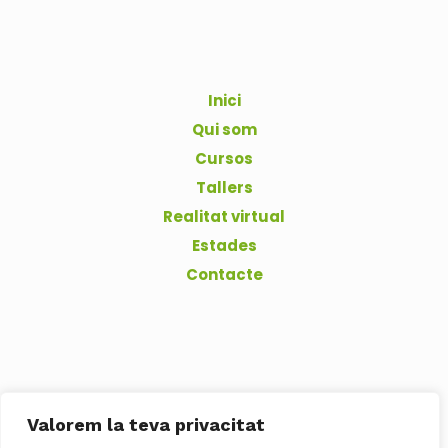
Inici
Qui som
Cursos
Tallers
Realitat virtual
Estades
Contacte
Valorem la teva privacitat
Financiado por la Unión Europea - Next GenerationEU